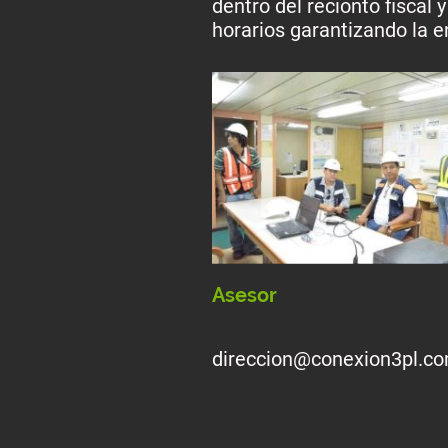
dentro del recionto fiscal 
horarios garantizando la 
Asesor
direccion@conexion3pl.c