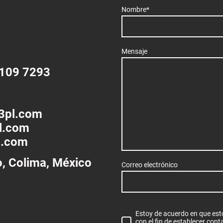
Nombre
*
Mensaje
 109 7293
3pl.com
l.com
l.com
o, Colima, México
Correo electrónico
Estoy de acuerdo en que es
con el fin de establecer con